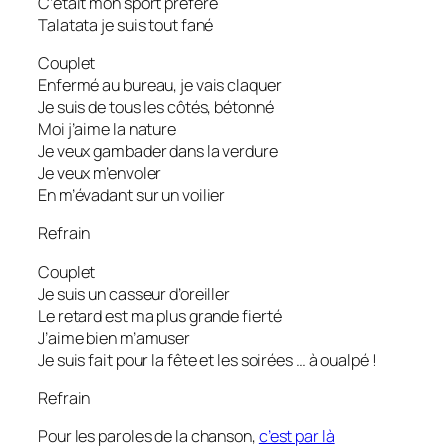
C’était mon sport préféré
Talatata je suis tout fané
Couplet
Enfermé au bureau, je vais claquer
Je suis de tous les côtés, bétonné
Moi j’aime la nature
Je veux gambader dans la verdure
Je veux m’envoler
En m’évadant sur un voilier
Refrain
Couplet
Je suis un casseur d’oreiller
Le retard est ma plus grande fierté
J’aime bien m’amuser
Je suis fait pour la fête et les soirées … à oualpé !
Refrain
Pour les paroles de la chanson,
c’est par là