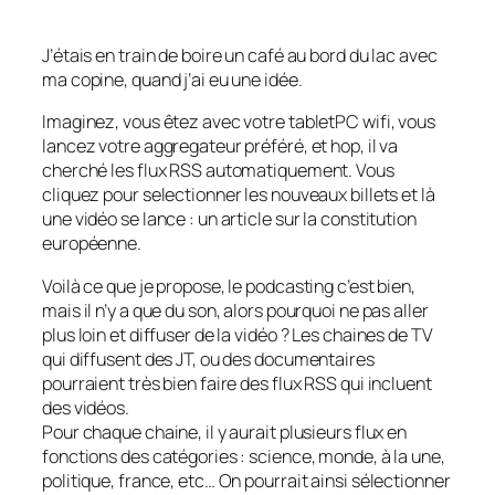
J’étais en train de boire un café au bord du lac avec
ma copine, quand j’ai eu une idée.
Imaginez, vous êtez avec votre tabletPC wifi, vous
lancez votre aggregateur préféré, et hop, il va
cherché les flux RSS automatiquement. Vous
cliquez pour selectionner les nouveaux billets et là
une vidéo se lance : un article sur la constitution
européenne.
Voilà ce que je propose, le podcasting c’est bien,
mais il n’y a que du son, alors pourquoi ne pas aller
plus loin et diffuser de la vidéo ? Les chaines de TV
qui diffusent des JT, ou des documentaires
pourraient très bien faire des flux RSS qui incluent
des vidéos.
Pour chaque chaine, il y aurait plusieurs flux en
fonctions des catégories : science, monde, à la une,
politique, france, etc… On pourrait ainsi sélectionner