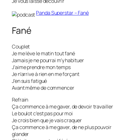
Je vous laisse découvrir
Panda Superstar – Fané
Fané
Couplet
Je me lève le matin tout fané
Jamais je ne pourrai m’y habituer
J’aime prendre mon temps
Je n’arrive à rien en me forçant
J’en suis fatigué
Avant même de commencer
Refrain
Ça commence à me gaver, de devoir travailler
Le boulot c’est pas pour moi
Je crois bien que je vais craquer
Ça commence à me gaver, de ne plus pouvoir
glander