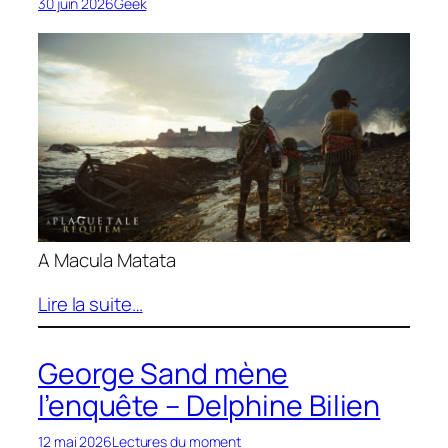
30 juin 2026
Geek
A Macula Matata
Lire la suite…
George Sand mène
l’enquête – Delphine Bilien
12 mai 2026
Lectures du moment