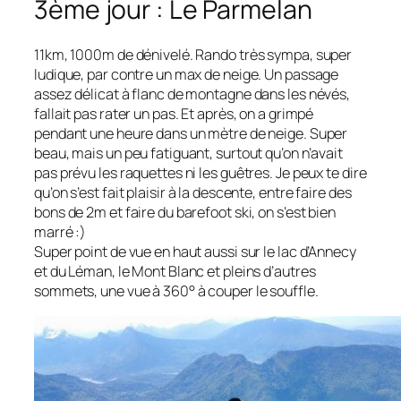
3ème jour : Le Parmelan
11km, 1000m de dénivelé. Rando très sympa, super
ludique, par contre un max de neige. Un passage
assez délicat à flanc de montagne dans les névés,
fallait pas rater un pas. Et après, on a grimpé
pendant une heure dans un mètre de neige. Super
beau, mais un peu fatiguant, surtout qu’on n’avait
pas prévu les raquettes ni les guêtres. Je peux te dire
qu’on s’est fait plaisir à la descente, entre faire des
bons de 2m et faire du barefoot ski, on s’est bien
marré :)
Super point de vue en haut aussi sur le lac d’Annecy
et du Léman, le Mont Blanc et pleins d’autres
sommets, une vue à 360° à couper le souffle.