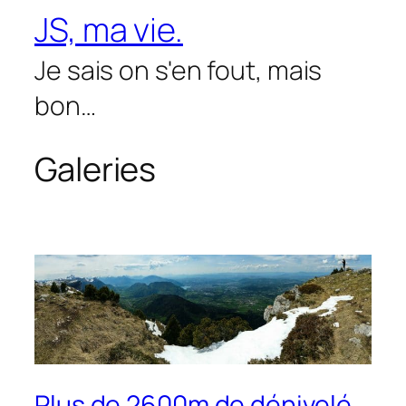
Aller
JS, ma vie.
au
contenu
Je sais on s'en fout, mais
bon…
Galeries
Plus de 2600m de dénivelé