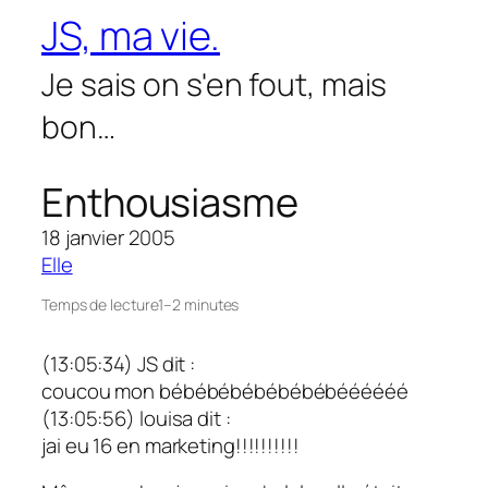
Aller
JS, ma vie.
au
contenu
Je sais on s'en fout, mais
bon…
Enthousiasme
18 janvier 2005
Elle
Temps de lecture
1–2 minutes
(13:05:34) JS dit :
coucou mon bébébébébébébébéééééé
(13:05:56) louisa dit :
jai eu 16 en marketing!!!!!!!!!!