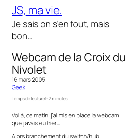
Aller
JS, ma vie.
au
contenu
Je sais on s'en fout, mais
bon…
Webcam de la Croix du
Nivolet
16 mars 2005
Geek
Temps de lecture
1–2 minutes
Voilà, ce matin, j’ai mis en place la webcam
que j’avais eu hier…
Alors branchement du switch/hub,