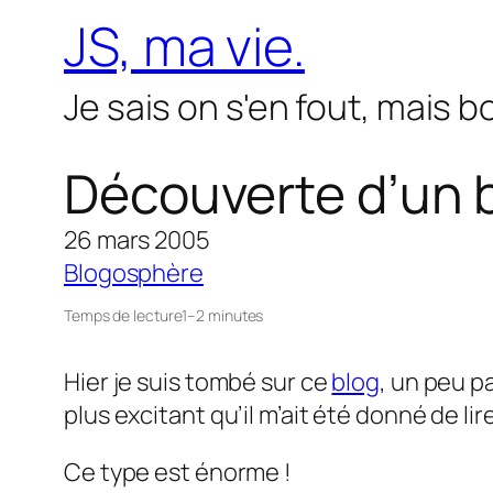
Aller
JS, ma vie.
au
contenu
Je sais on s'en fout, mais 
Découverte d’un 
26 mars 2005
Blogosphère
Temps de lecture
1–2 minutes
Hier je suis tombé sur ce
blog
, un peu p
plus excitant qu’il m’ait été donné de lire
Ce type est énorme !