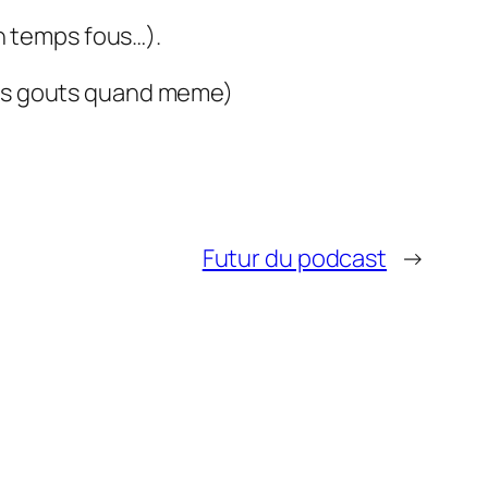
un temps fous…).
ses gouts quand meme)
Futur du podcast
→