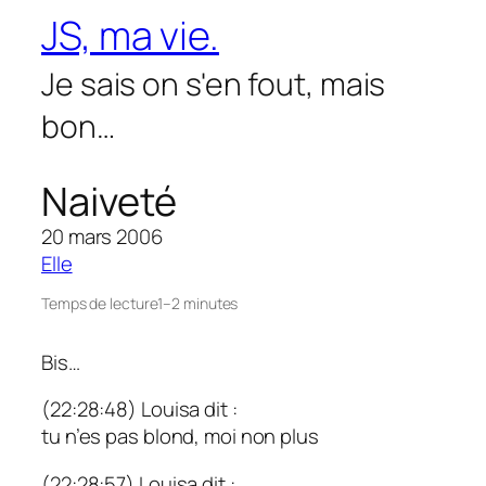
Aller
JS, ma vie.
au
contenu
Je sais on s'en fout, mais
bon…
Naiveté
20 mars 2006
Elle
Temps de lecture
1–2 minutes
Bis…
(22:28:48) Louisa dit :
tu n’es pas blond, moi non plus
(22:28:57) Louisa dit :