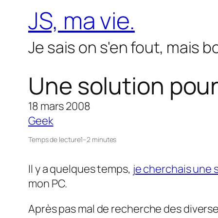
Aller
JS, ma vie.
au
contenu
Je sais on s'en fout, mais 
Une solution pour
18 mars 2008
Geek
Temps de lecture
1–2 minutes
Il y a quelques temps,
je cherchais une
mon PC.
Après pas mal de recherche des diverses 