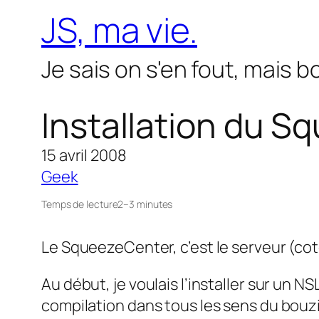
Aller
JS, ma vie.
au
contenu
Je sais on s'en fout, mais 
Installation du 
15 avril 2008
Geek
Temps de lecture
2–3 minutes
Le SqueezeCenter, c’est le serveur (cot
Au début, je voulais l’installer sur un 
compilation dans tous les sens du bouzi