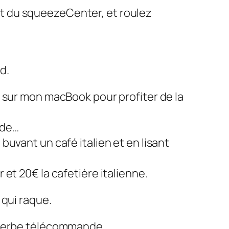
épot du squeezeCenter, et roulez
d.
 sur mon macBook pour profiter de la
rde…
uvant un café italien et en lisant
et 20€ la cafetière italienne.
i qui raque.
superbe télécommande…