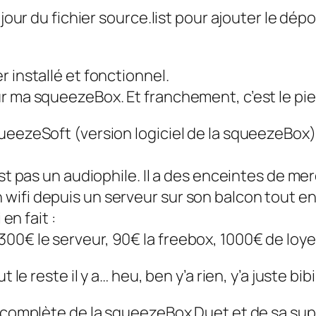
à jour du fichier source.list pour ajouter le d
 installé et fonctionnel.
r ma squeezeBox. Et franchement, c’est le pie
ueezeSoft (version logiciel de la squeezeBox)
est pas un audiophile. Il a des enceintes de me
ifi depuis un serveur sur son balcon tout en b
en fait :
0€ le serveur, 90€ la freebox, 1000€ de loyer 
 le reste il y a… heu, ben y’a rien, y’a juste bib
vue complète de la squeezeBox Duet et de sa 