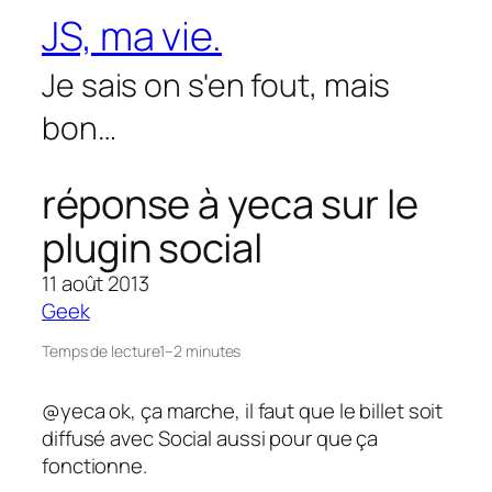
Aller
JS, ma vie.
au
contenu
Je sais on s'en fout, mais
bon…
réponse à yeca sur le
plugin social
11 août 2013
Geek
Temps de lecture
1–2 minutes
@yeca ok, ça marche, il faut que le billet soit
diffusé avec Social aussi pour que ça
fonctionne.