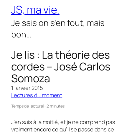
Aller
JS, ma vie.
au
contenu
Je sais on s'en fout, mais
bon…
Je lis : La théorie des
cordes – José Carlos
Somoza
1 janvier 2015
Lectures du moment
Temps de lecture
1–2 minutes
J’en suis à la moitié, et je ne comprend pas
vraiment encore ce qu’il se passe dans ce