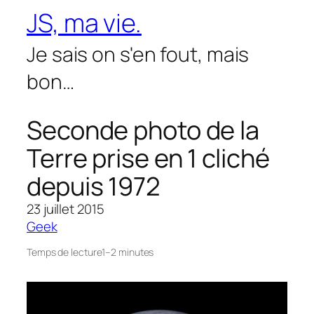
Aller
JS, ma vie.
au
contenu
Je sais on s'en fout, mais
bon…
Seconde photo de la
Terre prise en 1 cliché
depuis 1972
23 juillet 2015
Geek
Temps de lecture
1–2 minutes