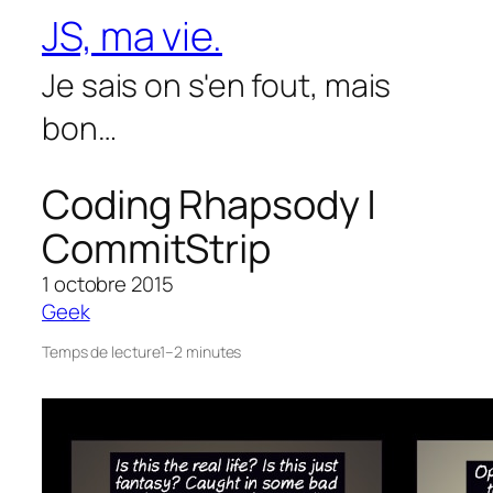
Aller
JS, ma vie.
au
contenu
Je sais on s'en fout, mais
bon…
Coding Rhapsody |
CommitStrip
1 octobre 2015
Geek
Temps de lecture
1–2 minutes