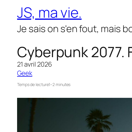
Aller
JS, ma vie.
au
contenu
Je sais on s'en fout, mais 
Cyberpunk 2077. Fi
21 avril 2026
Geek
Temps de lecture
1–2 minutes