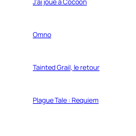
J’ai joué à Cocoon
Omno
Tainted Grail, le retour
Plague Tale : Requiem