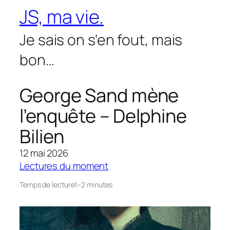
Aller
JS, ma vie.
au
contenu
Je sais on s'en fout, mais
bon…
George Sand mène
l’enquête – Delphine
Bilien
12 mai 2026
Lectures du moment
Temps de lecture
1–2 minutes