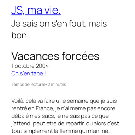
Aller
JS, ma vie.
au
contenu
Je sais on s'en fout, mais
bon…
Vacances forcées
1 octobre 2004
On s’en tape !
Temps de lecture
1–2 minutes
Voilà, cela va faire une semaine que je suis
rentré en France, je n’ai meme pas encore
débalé mes sacs, je ne sais pas ce que
j’attend, peut etre de repartir, ou alors c’est
tout simplement la flemme qui m’anime…