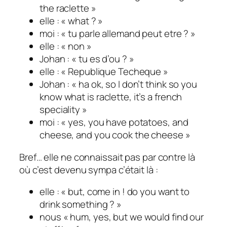
the raclette »
elle : « what ? »
moi : « tu parle allemand peut etre ? »
elle : « non »
Johan : « tu es d’ou ? »
elle : « Republique Techeque »
Johan : « ha ok, so I don’t think so you
know what is raclette, it’s a french
speciality »
moi : « yes, you have potatoes, and
cheese, and you cook the cheese »
Bref… elle ne connaissait pas par contre là
où c’est devenu sympa c’était là :
elle : « but, come in ! do you want to
drink something ? »
nous « hum, yes, but we would find our