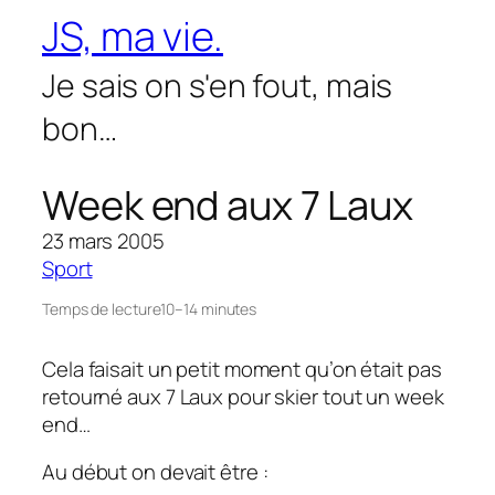
Aller
JS, ma vie.
au
contenu
Je sais on s'en fout, mais
bon…
Week end aux 7 Laux
23 mars 2005
Sport
Temps de lecture
10–14 minutes
Cela faisait un petit moment qu’on était pas
retourné aux 7 Laux pour skier tout un week
end…
Au début on devait être :