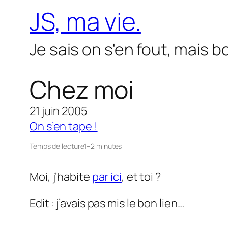
Aller
JS, ma vie.
au
contenu
Je sais on s'en fout, mais 
Chez moi
21 juin 2005
On s’en tape !
Temps de lecture
1–2 minutes
Moi, j’habite
par ici
, et toi ?
Edit : j’avais pas mis le bon lien…