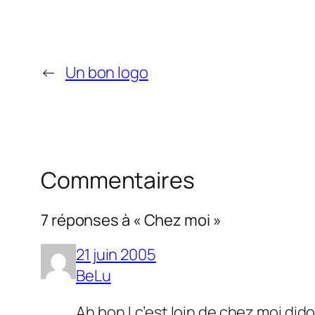
←
Un bon logo
Commentaires
7 réponses à « Chez moi »
21 juin 2005
BeLu
Ah bon ! c’est loin de chez moi dido