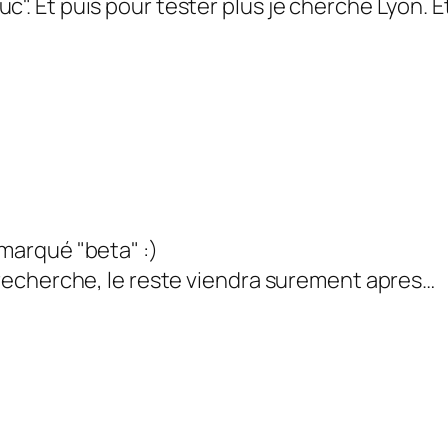
". Et puis pour tester plus je cherche Lyon. Et 
 marqué "beta" :)
a recherche, le reste viendra surement apres…