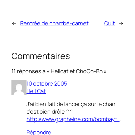
←
Rentrée de chambé-carnet
Quit
→
Commentaires
11 réponses à « Hellcat et ChoCo-Bn »
10 octobre 2005
Hell Cat
J’ai bien fait de lancer ça sur le chan,
c’est bien drôle ^^
http://www.grapheine.com/bombayt..
.
Répondre