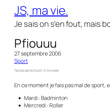
Aller
JS, ma vie.
au
contenu
Je sais on s'en fout, mais 
Pfiouuu
27 septembre 2006
Sport
Temps de lecture
1–2 minutes
En ce moment je fais pas mal de sport, en
Mardi : Badminton
Mercredi : Roller