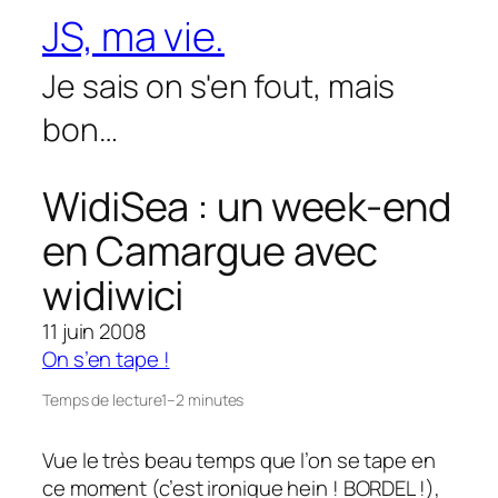
Aller
JS, ma vie.
au
contenu
Je sais on s'en fout, mais
bon…
WidiSea : un week-end
en Camargue avec
widiwici
11 juin 2008
On s’en tape !
Temps de lecture
1–2 minutes
Vue le très beau temps que l’on se tape en
ce moment (c’est ironique hein ! BORDEL !),