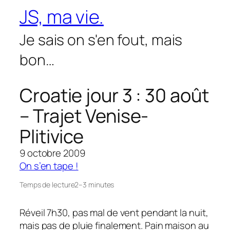
Aller
JS, ma vie.
au
contenu
Je sais on s'en fout, mais
bon…
Croatie jour 3 : 30 août
– Trajet Venise-
Plitivice
9 octobre 2009
On s’en tape !
Temps de lecture
2–3 minutes
Réveil 7h30, pas mal de vent pendant la nuit,
mais pas de pluie finalement. Pain maison au