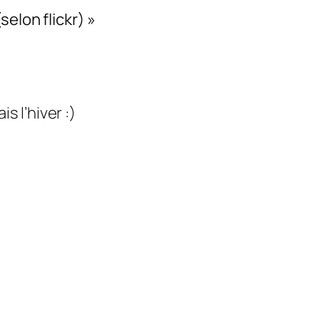
elon flickr) »
s l’hiver :)