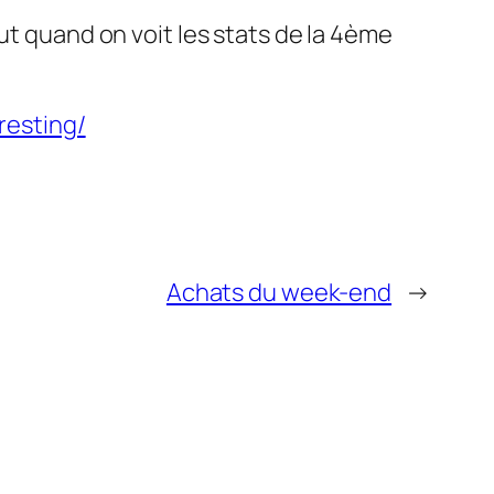
ut quand on voit les stats de la 4ème
resting/
Achats du week-end
→