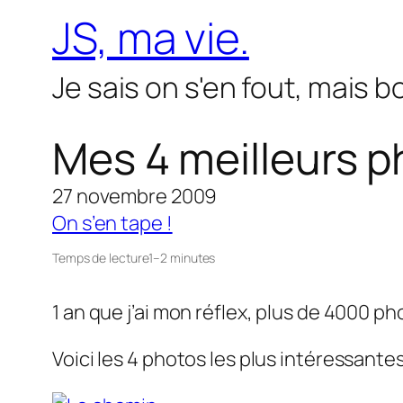
Aller
JS, ma vie.
au
contenu
Je sais on s'en fout, mais 
Mes 4 meilleurs ph
27 novembre 2009
On s’en tape !
Temps de lecture
1–2 minutes
1 an que j’ai mon réflex, plus de 4000 pho
Voici les 4 photos les plus intéressantes 