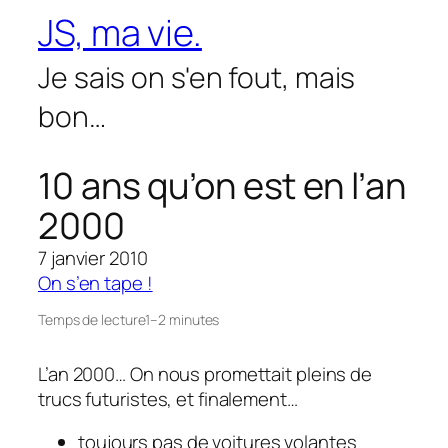
Aller
JS, ma vie.
au
contenu
Je sais on s'en fout, mais
bon…
10 ans qu’on est en l’an
2000
7 janvier 2010
On s’en tape !
Temps de lecture
1–2 minutes
L’an 2000… On nous promettait pleins de
trucs futuristes, et finalement…
toujours pas de voitures volantes