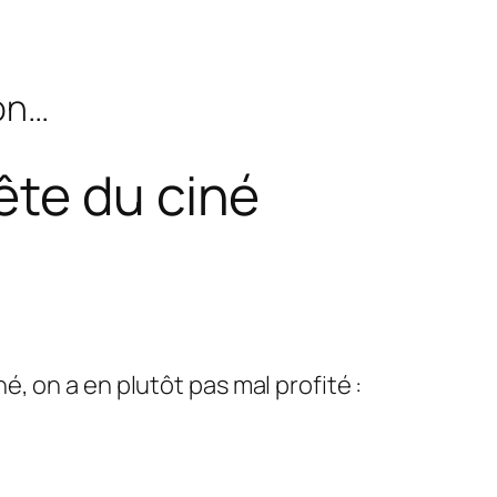
bon…
ête du ciné
né, on a en plutôt pas mal profité :