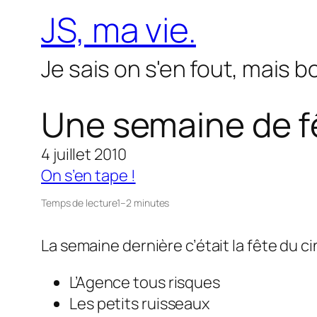
Aller
JS, ma vie.
au
contenu
Je sais on s'en fout, mais 
Une semaine de f
4 juillet 2010
On s’en tape !
Temps de lecture
1–2 minutes
La semaine dernière c’était la fête du ci
L’Agence tous risques
Les petits ruisseaux