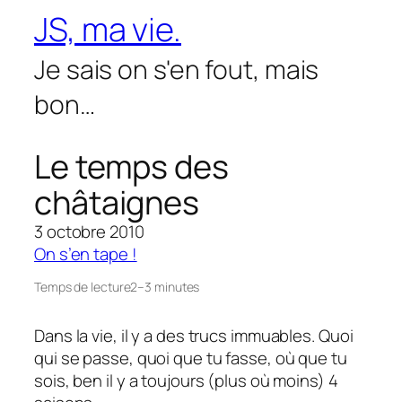
Aller
JS, ma vie.
au
contenu
Je sais on s'en fout, mais
bon…
Le temps des
châtaignes
3 octobre 2010
On s’en tape !
Temps de lecture
2–3 minutes
Dans la vie, il y a des trucs immuables. Quoi
qui se passe, quoi que tu fasse, où que tu
sois, ben il y a toujours (plus où moins) 4