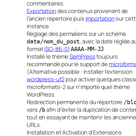
commentaires.
Exportation
des contenus provenant de
l’ancien répertoire puis
importation
sur cet
instance
Réglage des permaliens sur un schéma
, avec la date réglée a
date/nom_du_post
format
ISO-86-01
AAAA-MM-JJ
Installé le thème
SemPress
toujours
recommandé pour le support de
microform
(Alternative possible : installer l’extension
wordpress-uf2
pour activer quelques clas
microformats-2 sur n’importe quel thème
WordPress.
Redirection permanente du répertoire
/bl
vers
afin d’éviter la duplication de cont
/b
tout en essayant de maintenir les ancienn
URLs.
Installation et Activation d’Extensions