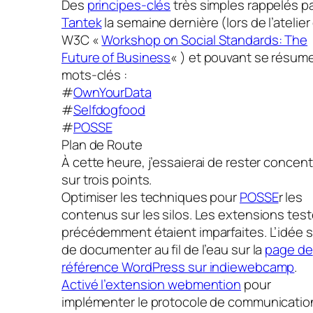
Des
principes-clés
très simples rappelés p
Tantek
la semaine dernière (lors de l’atelier
W3C «
Workshop on Social Standards: The
Future of Business
« ) et pouvant se résume
mots-clés :
#
OwnYourData
#
Selfdogfood
#
POSSE
Plan de Route
À cette heure, j’essaierai de rester concen
sur trois points.
Optimiser les techniques pour
POSSE
r les
contenus sur les silos. Les extensions tes
précédemment étaient imparfaites. L’idée 
de documenter au fil de l’eau sur la
page de
référence WordPress sur indiewebcamp
.
Activé l’extension webmention
pour
implémenter le protocole de communicatio