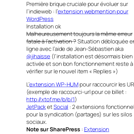
Première brique
cruciale
pour évoluer sur
l’indieweb : l’
extension webmention pour
WordPress
Installation ok
Malheureusement toujours la même erreur
fatale à l’activation ?
Situation débloquée e
ligne avec l’aide de Jean-Sébastien aka
@jihaisse
(l’installation est désormais bien
activée et son bon fonctionnement reste à
vérifier sur le nouvel item « Replies »)
L’
extension WP-HUM
pour raccourcir les U
(exemple de raccourci-url pour ce billet :
http://xtof.me/b/b/1
)
JetPack
et
Social
: 2 extensions fonctionne
pour la syndication (partages) sur les silos
sociaux.
Note sur SharePress
:
Extension