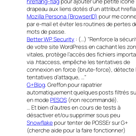
hreflang-flag
pour ajouter une petite icône
drapeau aux liens dotés d’un attribut hrefl
Mozilla Persona (BrowserID)
pour me conne
par e-mail et éviter les routines de pertes 
mots de passe.
Better WP Security
: (…)
Renforce la sécuri
de votre site WordPress en cachant les zo
vitales, protège l’accès des fichiers import
via .htaccess, empêche les tentatives de
connexion en force (brute-force), détecte 
tentatives d’attaque, …
G+Blog
. Greffon pour rapatrier
automatiquement quelques posts filtrés s
en mode
PESOS
(non recommandé).
… Et bien d’autres en cours de tests à
désactiver et/ou supprimer sous peu
Snowflake
pour tenter de POSSEr sur G+
(cherche aide pour la faire fonctionner)