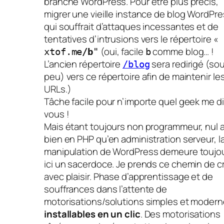
branche WordPress. Pour être plus précis,
migrer une vieille instance de blog WordPr
qui souffrait d’attaques incessantes et de
tentatives d’intrusions vers le répertoire «
(oui, facile
comme blog… !
xtof.me
/b
"
b
L’ancien répertoire
sera redirigé (so
/blog
peu) vers ce répertoire afin de maintenir le
URLs.)
Tâche facile pour n’importe quel geek me d
vous !
Mais étant toujours non programmeur, nul 
bien en PHP qu’en administration serveur, l
manipulation de WordPress demeure toujo
ici un sacerdoce. Je prends ce chemin de c
avec plaisir. Phase d’apprentissage et de
souffrances dans l’attente de
motorisations/solutions simples et modern
installables en un clic
. Des motorisations