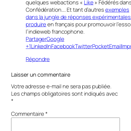
quelques webactions «
Like
» Fédérés dans
Confédération…. Et tant d’autres
exemples
dans la jungle de réponses expérimentales
produire
en français pour promouvoir l’esso
l’indieweb francophone.
Partager
Google
+1
LinkedIn
Facebook
Twitter
Pocket
Email
Imp
Répondre
Laisser un commentaire
Votre adresse e-mail ne sera pas publiée.
Les champs obligatoires sont indiqués avec
*
Commentaire
*