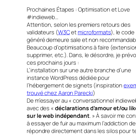
Prochaines Étapes : Optimisation et Love
#indieweb…
Attention, selon les premiers retours des
validateurs (
W3C
et
microformats
), le code
généré demeure sale et non recommandab
Beaucoup d’optimisations à faire (extensio
supprimer, etc.). Dans, le désordre, je prévo
ces prochains jours :
L’installation sur une autre branche d’une
instance WordPress dédiée pour
l’hébergement de signets (inspiration
exe
trouvé chez Aaron Parecki
)
De m’essayer au « conversationnel indiewe
avec des «
déclarations d’amour et/ou lik
sur le web indépendant
. » À savoir me con
à essayer de fuir au maximum l’addiction de
répondre directement dans les silos pour t