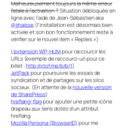
Malheureusement toujours la même erreur
fatale à l’activation ?
Situation débloquée en
ligne avec l’aide de Jean-Sébastien aka
@jihaisse
(l’installation est désormais bien
activée et son bon fonctionnement reste à
vérifier sur le nouvel item « Replies »)
L’
extension WP-HUM
pour raccourcir les
URLs (exemple de raccourci-url pour ce
billet :
http://xtof.me/b/b/1
)
JetPack
pour poursuivre les essais de
syndication et de partages sur les silos
sociaux. (En attente de la
nouvelle version
de SharePress
)
hreflang-flag
pour ajouter une petite icône
drapeau aux liens dotés d’un attribut
hreflang
Mozilla Persona (BrowserID)
pour me