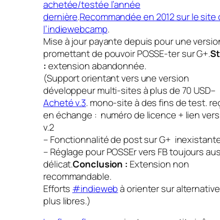
achetée/testée l’année
dernière
.
Recommandée en 2012 sur le site 
l’indiewebcamp
.
Mise à jour payante depuis pour une versio
promettant de pouvoir POSSE-ter sur G+.
St
:
extension abandonnée.
(Support orientant vers une version
développeur multi-sites à plus de 70 USD–
Acheté v.3
. mono-site à des fins de test. r
en échange : numéro de licence + lien ver
v.2
– Fonctionnalité de post sur G+ inexistante
– Réglage pour POSSEr vers FB toujours aus
délicat.
Conclusion :
Extension non
recommandable.
Efforts
#indieweb
à orienter sur alternativ
plus libres.)