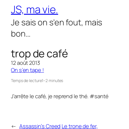
Aller
JS, ma vie.
au
contenu
Je sais on s'en fout, mais
bon…
trop de café
12 août 2013
On s’en tape !
Temps de lecture
1–2 minutes
J’arrête le café, je reprend le thé. #santé
←
Assassin’s Creed
Le trone de fer,