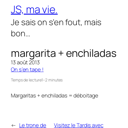
Aller
JS, ma vie.
au
contenu
Je sais on s'en fout, mais
bon…
margarita + enchiladas
13 août 2013
On s’en tape !
Temps de lecture
1–2 minutes
Margaritas + enchiladas = déboitage
←
Le trone de
Visitez le Tardis avec