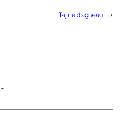
Tajine d’agneau
→
c
*