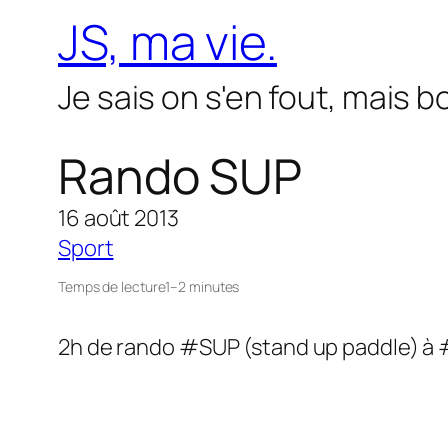
Aller
JS, ma vie.
au
contenu
Je sais on s'en fout, mais 
Rando SUP
16 août 2013
Sport
Temps de lecture
1–2 minutes
2h de rando #SUP (stand up paddle) à #