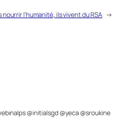
nourrir l’humanité, ils vivent du RSA
→
@webinalps @initialsgd @yeca @sroukine