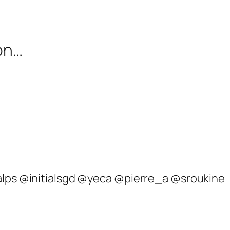
bon…
nalps @initialsgd @yeca @pierre_a @sroukine