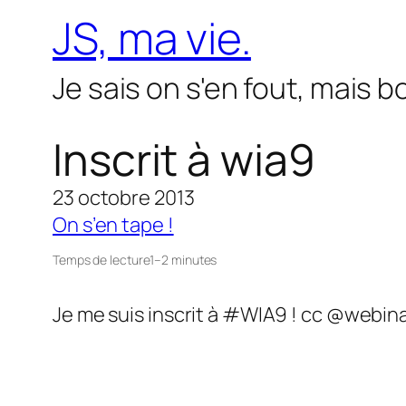
Aller
JS, ma vie.
au
contenu
Je sais on s'en fout, mais 
Inscrit à wia9
23 octobre 2013
On s’en tape !
Temps de lecture
1–2 minutes
Je me suis inscrit à #WIA9 ! cc @webi