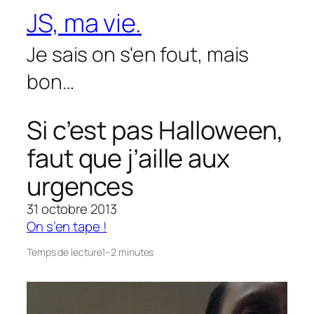
Aller
JS, ma vie.
au
contenu
Je sais on s'en fout, mais
bon…
Si c’est pas Halloween,
faut que j’aille aux
urgences
31 octobre 2013
On s’en tape !
Temps de lecture
1–2 minutes