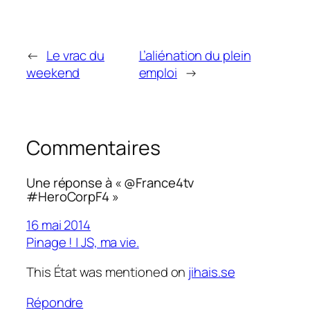
←
Le vrac du
L’aliénation du plein
weekend
emploi
→
Commentaires
Une réponse à « @France4tv
#HeroCorpF4 »
16 mai 2014
Pinage ! | JS, ma vie.
This État was mentioned on
jihais.se
Répondre