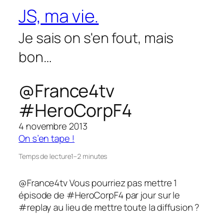
Aller
JS, ma vie.
au
contenu
Je sais on s'en fout, mais
bon…
@France4tv
#HeroCorpF4
4 novembre 2013
On s’en tape !
Temps de lecture
1–2 minutes
@France4tv Vous pourriez pas mettre 1
épisode de #HeroCorpF4 par jour sur le
#replay au lieu de mettre toute la diffusion ?