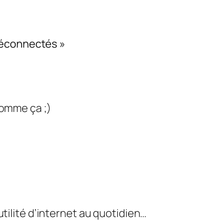
déconnectés »
comme ça ;)
’utilité d’internet au quotidien…