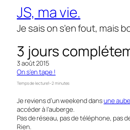
Aller
JS, ma vie.
au
contenu
Je sais on s'en fout, mais 
3 jours complét
3 août 2015
On s’en tape !
Temps de lecture
1–2 minutes
Je reviens d’un weekend dans
une aube
accéder à l’auberge.
Pas de réseau, pas de téléphone, pas d
Rien.