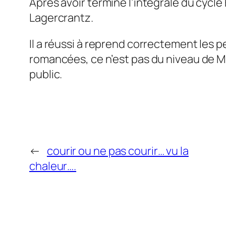
Après avoir terminé l’intégrale du cycle 
Lagercrantz.
Il a réussi à reprend correctement les per
romancées, ce n’est pas du niveau de M
public.
←
courir ou ne pas courir… vu la
chaleur….