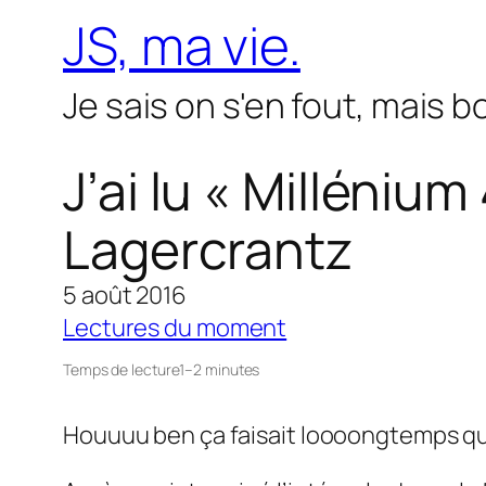
Aller
JS, ma vie.
au
contenu
Je sais on s'en fout, mais 
J’ai lu « Milléniu
Lagercrantz
5 août 2016
Lectures du moment
Temps de lecture
1–2 minutes
Houuuu ben ça faisait loooongtemps que je