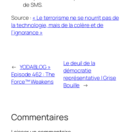
de SMS.
Source :
« Le terrorisme ne se nourrit pas de
la technologie, mais de la colère et de
l’ignorance »
Le deuil de la
←
YODABLOG »
démocratie
Episode 462 : The
représentative | Grise
Force™ Weakens
Bouille
→
Commentaires