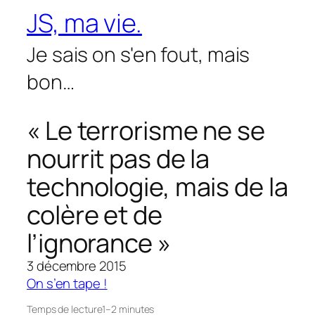
Aller
JS, ma vie.
au
contenu
Je sais on s'en fout, mais
bon…
« Le terrorisme ne se
nourrit pas de la
technologie, mais de la
colère et de
l’ignorance »
3 décembre 2015
On s’en tape !
Temps de lecture
1–2 minutes